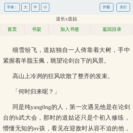
字体：
大
中
小
护眼
关灯
道长x道姑
首页
书架
加入书签
返回目录
细雪纷飞，道姑独自一人倚靠着大树，手中
紧握着羊脂玉佩，眺望论剑台下的风景。
高山上冷冽的狂风吹散了整齐的发束。
「何时归来呢？」
同是纯yang0ng的人，第一次遇见他是在论剑
台的b武大会，那时的道姑还只是个初入修练，
懵懂无知的nv孩，看见在迎敌时从容不迫的他，