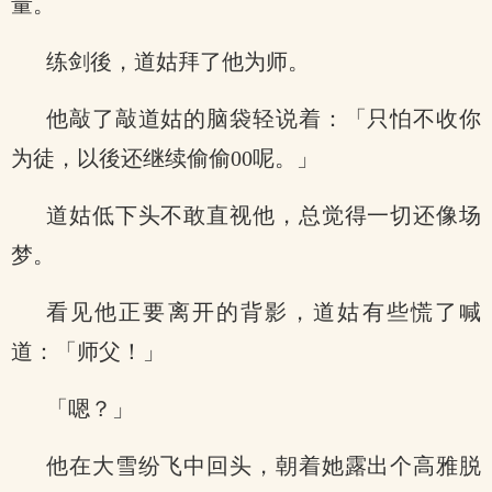
量。
练剑後，道姑拜了他为师。
他敲了敲道姑的脑袋轻说着：「只怕不收你
为徒，以後还继续偷偷00呢。」
道姑低下头不敢直视他，总觉得一切还像场
梦。
看见他正要离开的背影，道姑有些慌了喊
道：「师父！」
「嗯？」
他在大雪纷飞中回头，朝着她露出个高雅脱