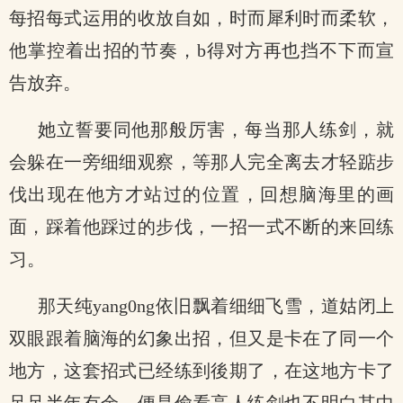
每招每式运用的收放自如，时而犀利时而柔软，
他掌控着出招的节奏，b得对方再也挡不下而宣
告放弃。
她立誓要同他那般厉害，每当那人练剑，就
会躲在一旁细细观察，等那人完全离去才轻踮步
伐出现在他方才站过的位置，回想脑海里的画
面，踩着他踩过的步伐，一招一式不断的来回练
习。
那天纯yang0ng依旧飘着细细飞雪，道姑闭上
双眼跟着脑海的幻象出招，但又是卡在了同一个
地方，这套招式已经练到後期了，在这地方卡了