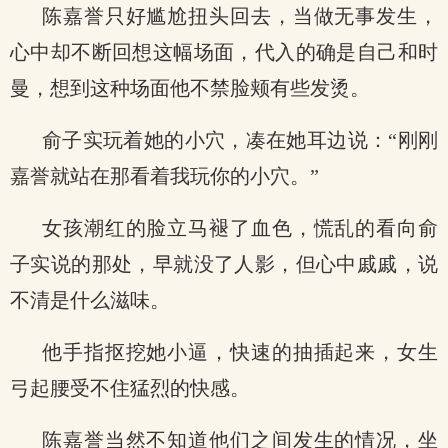
陈嘉誉只好尴尬扭头回去，当做无事发生，
心中却不断回想这幅场面，代入的确是自己和时
曼，想到这种场面他不禁脸颊有些发烫。
俞子实玩着她的小穴，凑在她耳边说：“刚刚
嘉誉就站在那看着我玩你的小穴。”
女孩潮红的脸立马褪了血色，慌乱的看向俞
子实说的那处，早就没了人影，但心中戚戚，说
不清是什么滋味。
他手指抠挖她小逼，快速的抽插起来，女生
弓起腰受不住猛烈的快感。
陈嘉誉当然不知道他们之间发生的情况，坐