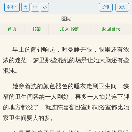
字体：
大
中
小
护眼
关灯
医院
首页
书架
加入书签
返回目录
早上的闹钟响起，时曼睁开眼，眼里还有浓
浓的迷茫，梦里那些混乱的场景让她大脑还有些
混沌。
她穿着洗的颜色褪色的睡衣走到卫生间，狭
窄的卫生间容纳一人刚好，再多一人怕是连下脚
的地方都没了，就连陈嘉誉卧室那间浴室都比她
家卫生间要大的多。