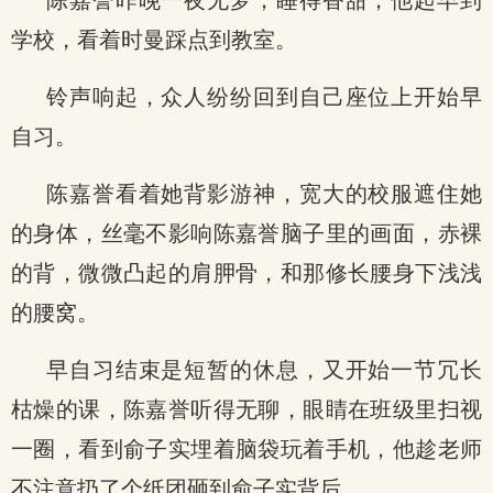
陈嘉誉昨晚一夜无梦，睡得香甜，他起早到
学校，看着时曼踩点到教室。
铃声响起，众人纷纷回到自己座位上开始早
自习。
陈嘉誉看着她背影游神，宽大的校服遮住她
的身体，丝毫不影响陈嘉誉脑子里的画面，赤裸
的背，微微凸起的肩胛骨，和那修长腰身下浅浅
的腰窝。
早自习结束是短暂的休息，又开始一节冗长
枯燥的课，陈嘉誉听得无聊，眼睛在班级里扫视
一圈，看到俞子实埋着脑袋玩着手机，他趁老师
不注意扔了个纸团砸到俞子实背后。