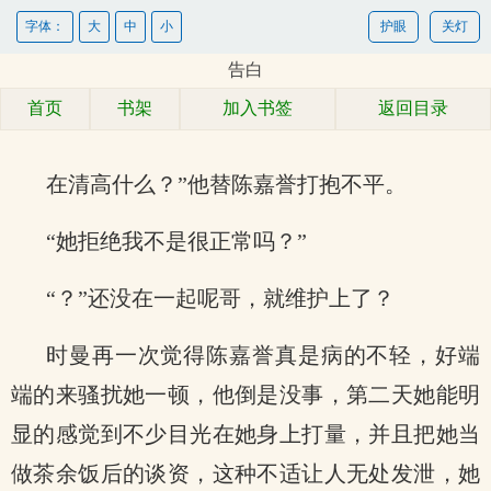
字体：
大
中
小
护眼
关灯
告白
首页
书架
加入书签
返回目录
在清高什么？”他替陈嘉誉打抱不平。
“她拒绝我不是很正常吗？”
“？”还没在一起呢哥，就维护上了？
时曼再一次觉得陈嘉誉真是病的不轻，好端
端的来骚扰她一顿，他倒是没事，第二天她能明
显的感觉到不少目光在她身上打量，并且把她当
做茶余饭后的谈资，这种不适让人无处发泄，她