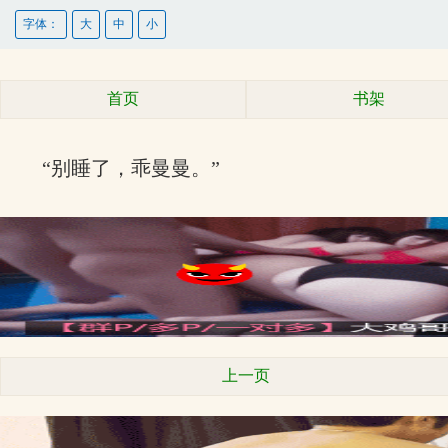
字体：
大
中
小
首页
书架
“别睡了，乖曼曼。”
上一页