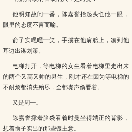
他明知故问一番，陈嘉誉抬起头乜他一眼，
眼里的态度不言而喻。
俞子实嘿嘿一笑，手揽在他肩膀上，凑到他
耳边出谋划策。
电梯打开，等电梯的女生看着电梯里走出来
的两个又高又帅的男生，刚才还在因为等电梯的
不耐烦都消失殆尽，全都噤声偷看着。
又是周一。
陈嘉誉撑着脑袋看着时曼坐得端正的背影，
想着俞子实出的那些馊主意。