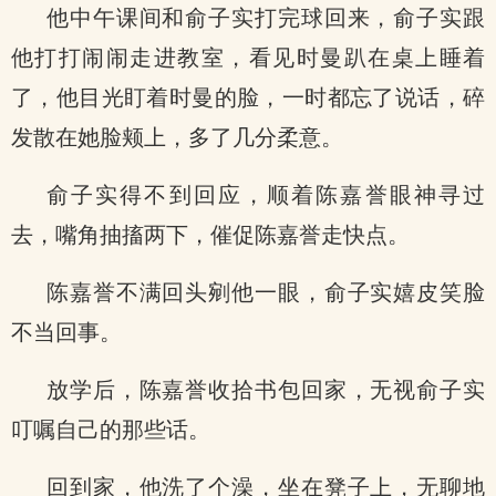
他中午课间和俞子实打完球回来，俞子实跟
他打打闹闹走进教室，看见时曼趴在桌上睡着
了，他目光盯着时曼的脸，一时都忘了说话，碎
发散在她脸颊上，多了几分柔意。
俞子实得不到回应，顺着陈嘉誉眼神寻过
去，嘴角抽搐两下，催促陈嘉誉走快点。
陈嘉誉不满回头剜他一眼，俞子实嬉皮笑脸
不当回事。
放学后，陈嘉誉收拾书包回家，无视俞子实
叮嘱自己的那些话。
回到家，他洗了个澡，坐在凳子上，无聊地