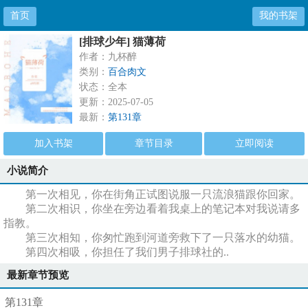
首页
我的书架
[排球少年] 猫薄荷
作者：九杯醉
类别：
百合肉文
状态：全本
更新：2025-07-05
最新：
第131章
加入书架
章节目录
立即阅读
小说简介
第一次相见，你在街角正试图说服一只流浪猫跟你回家。
第二次相识，你坐在旁边看着我桌上的笔记本对我说请多
指教。
第三次相知，你匆忙跑到河道旁救下了一只落水的幼猫。
第四次相吸，你担任了我们男子排球社的..
最新章节预览
第131章