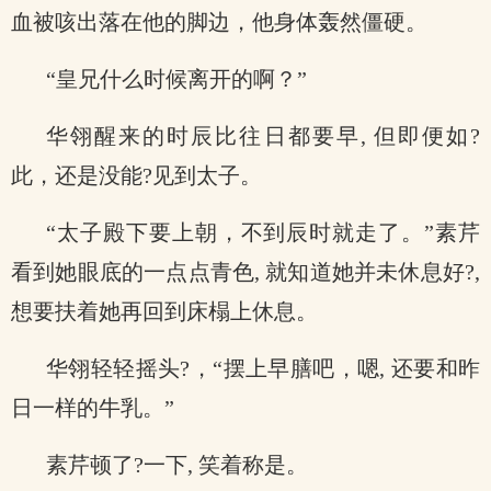
血被咳出落在他的脚边，他身体轰然僵硬。
“皇兄什么时候离开的啊？”
华翎醒来的时辰比往日都要早, 但即便如?
此，还是没能?见到太子。
“太子殿下要上朝，不到辰时就走了。”素芹
看到她眼底的一点点青色, 就知道她并未休息好?,
想要扶着她再回到床榻上休息。
华翎轻轻摇头?，“摆上早膳吧，嗯, 还要和昨
日一样的牛乳。”
素芹顿了?一下, 笑着称是。