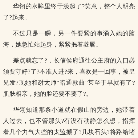
华翎的水眸里终于漾起了?笑意，整个人明亮
了?起来。
不过只是一瞬，另一件要紧的事涌入她的脑
海，她急忙站起身，紧紧抿着菱唇。
差点就忘了?，长信侯府通往公主府的入口必
须要守好?了?不准人进?来，喜欢是一回事，被皇
兄发?现她和谢太师“暗通款曲”甚至于早就有了?
肌肤相亲，她的脸还要不要了?。
华翎知道那条小道就在假山的旁边，她带着
人过去，也不管那头?有没有动静怎么想，指挥
着几个力气大些的太监搬了?几块石头?将路给堵