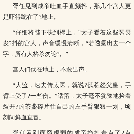
胥任见到成帝吐血手直颤抖，那几个宫人更
是吓得跪在了?地上。
“仔细将陛下扶到榻上，”太子看着这些瑟瑟
发?抖的宫人，声音缓慢清晰，“若透露出去一个
字，所有人格杀勿论?。”
宫人们伏在地上，不敢出声。
“大监，速去传太医，就说?孤惹怒父皇，手
臂上受了?一些伤。”话落，太子毫不犹豫地捡着
裂开?的茶盏碎片往自己的左手臂狠狠一划，顷
刻间鲜血直冒。
胥任看到面容虚弱的成帝挣扎着点了?点