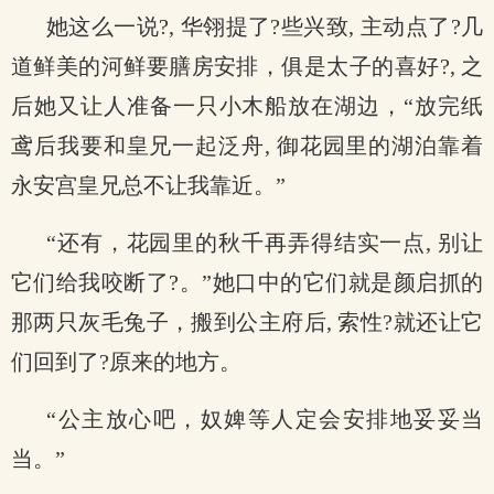
她这么一说?, 华翎提了?些兴致, 主动点了?几
道鲜美的河鲜要膳房安排，俱是太子的喜好?, 之
后她又让人准备一只小木船放在湖边，“放完纸
鸢后我要和皇兄一起泛舟, 御花园里的湖泊靠着
永安宫皇兄总不让我靠近。”
“还有，花园里的秋千再弄得结实一点, 别让
它们给我咬断了?。”她口中的它们就是颜启抓的
那两只灰毛兔子，搬到公主府后, 索性?就还让它
们回到了?原来的地方。
“公主放心吧，奴婢等人定会安排地妥妥当
当。”