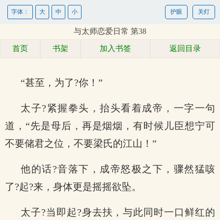
字体：
大
中
小
护眼
关灯
与太师恋爱日常 第38
首页
书架
加入书签
返回目录
“甚至，为了?你！”
太子?紧握拳头，抬头看着成帝，一字一句
道，“先是母后，再是烟烟，有时候儿臣想宁可
不要储君之位，不要梁氏的江山！”
他的话?音落下，成帝怒极之下，骤然猛咳
了?起?来，身体更是摇摇欲坠。
太子?当即起?身去扶，与此同时一口鲜红的