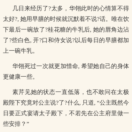
几日来经历了?太多，华翎此时的心情算不得
太好?, 她用早膳的时候就沉默着不说?话。唯在饮
下最后一碗放了?桂花糖的牛乳后, 她的唇角边沾
了?些白色, 开?口和侍女说?以后每日的早膳都加
上一碗牛乳。
华翎死过一次就更加惜命, 希望她自己的身体
更健康一些。
素芹见她的状态一直低落，也不敢问在太极
殿陛下究竟对公主说?了?什么, 只道, “公主既然今
日要正式宴请太子殿下，不若先在公主府里做一
些安排？”