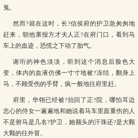
鬼。
然而?就在这时，长?信侯府的护卫急匆匆地
赶来，朝他禀报方才夫人正?在府门口，看到马
车上的血迹，恐慌之下动了胎气。
谢珩的神色淡淡，听到这个消息后脸色大
变，体内的血液仿佛一寸寸地被?冻结，翻身上
马，不顾受伤的手臂，疯一般地往府里赶。
府里，华翎已经被?抬回了正?院，哪怕耳边
忠心的侍女一遍遍地和她说着马车里面重伤的人
不是驸马是几名?护卫，她额头的汗珠还?是大颗
大颗的往外冒。