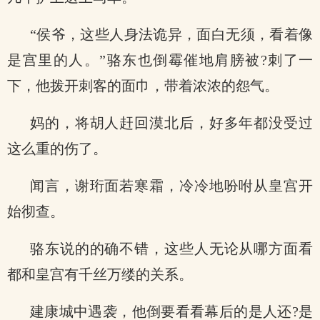
“侯爷，这些人身法诡异，面白无须，看着像
是宫里的人。”骆东也倒霉催地肩膀被?刺了一
下，他拨开刺客的面巾，带着浓浓的怨气。
妈的，将胡人赶回漠北后，好多年都没受过
这么重的伤了。
闻言，谢珩面若寒霜，冷冷地吩咐从皇宫开
始彻查。
骆东说的的确不错，这些人无论从哪方面看
都和皇宫有千丝万缕的关系。
.
建康城中遇袭，他倒要看看幕后的是人还?是