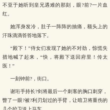
不亚于她听到皇兄遇难的那刻，眼?前?一片血
红。
她浑身发冷，肚子一阵阵的抽痛，额头上的
汗珠滴滴答答地落下。
“殿下！”侍女们发现了她的不对劲，惊慌失
措地喊了起来，“快，将殿下送回府里！传太
医！”
一刻钟前?，街口。
谢珩手持长?剑将最后一个刺客的胸口刺穿，
瞥了一眼?被?利刃划过的手臂，让暗卫将重伤的
几个护卫送上马车。