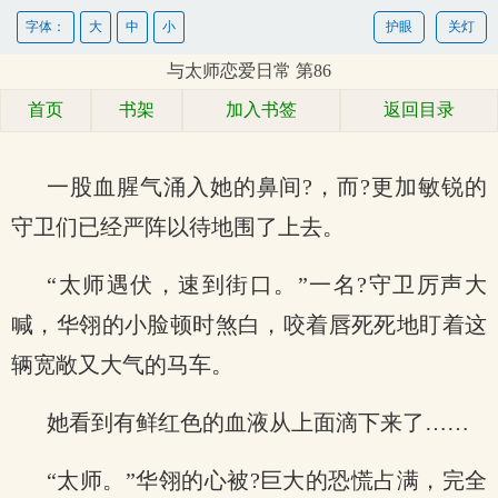
字体：
大
中
小
护眼
关灯
与太师恋爱日常 第86
首页
书架
加入书签
返回目录
一股血腥气涌入她的鼻间?，而?更加敏锐的
守卫们已经严阵以待地围了上去。
“太师遇伏，速到街口。”一名?守卫厉声大
喊，华翎的小脸顿时煞白，咬着唇死死地盯着这
辆宽敞又大气的马车。
她看到有鲜红色的血液从上面滴下来了……
“太师。”华翎的心被?巨大的恐慌占满，完全