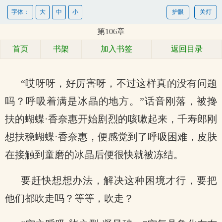
字体：
大
中
小
护眼
关灯
第106章
首页
书架
加入书签
返回目录
“哎呀呀，好厉害呀，不过这样真的没有问题
吗？呼吸着满是冰晶的地方。”话音刚落，被搀
扶的蝴蝶·香奈惠开始剧烈的咳嗽起来，千寿郎刚
想扶稳蝴蝶·香奈惠，便感觉到了呼吸困难，皮肤
在接触到童磨的冰晶后便很快就被冻结。
要赶快想想办法，解决这种困境才行，要把
他们都吹走吗？等等，吹走？