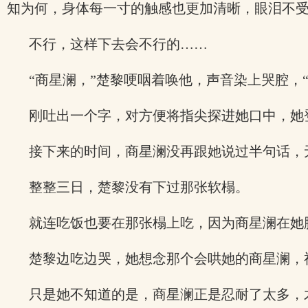
知为何，身体每一寸的触感也更加清晰，眼泪不
不行，这样下去会不行的……
“商星澜，”楚黎哽咽着唤他，声音染上哭腔，“
刚吐出一个字，对方便将指尖探进她口中，她
接下来的时间，商星澜没再跟她说过半句话，
整整三日，楚黎没有下过那张软榻。
就连吃饭也要在那张榻上吃，因为商星澜在她
楚黎边吃边哭，她想念那个会哄她的商星澜，
只是她不知道的是，商星澜正是忍耐了太多，