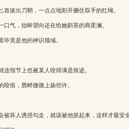
匕首拔出刀鞘，一点点地割开捆住双手的红绳。
一口气，抬眸望向还在给她斟茶的商星澜。
里毕竟是他的神识领域。
。
就连指节上也被某人咬得满是痕迹。
的咬痕，唇畔微微上扬些许。
会被坏人诱惑勾走，就该被他抓起来，这样才最安