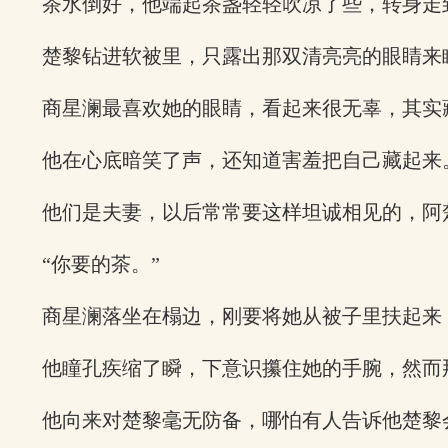
茶水倒好，他端起茶盏轻轻吹凉了些，转身走
楚黎钻进软被里，只露出那双清亮亮的眼睛来
商星澜最喜欢她的眼睛，看起来很无辜，其实
他在心底暗笑了声，还知道害羞把自己藏起来
他们是夫妻，以后常常要这样坦诚相见的，阿
“你要的茶。”
商星澜落坐在榻边，刚要将她从被子里扶起来
他瞳孔疾缩了瞬，下意识攥住她的手腕，然而
他向来对楚黎毫无防备，哪怕有人告诉他楚黎