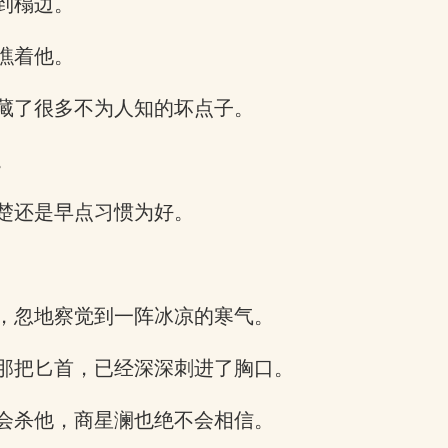
到榻边。
瞧着他。
藏了很多不为人知的坏点子。
。
楚还是早点习惯为好。
，忽地察觉到一阵冰凉的寒气。
那把匕首，已经深深刺进了胸口。
会杀他，商星澜也绝不会相信。