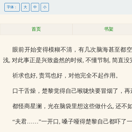
字体：
大
中
小
首页
书架
眼前开始变得模糊不清，有几次脑海甚至都空白
浅, 对此事正是兴致盎然的时候, 不懂节制, 简直
祈求也好, 责骂也好，对他完全不起作用。
口干舌燥，楚黎觉得自己喉咙快要冒烟了，再这
都怪商星澜，光在脑袋里想这些做什么, 还不
“夫君……”一开口, 嗓子哑得楚黎自己都吓了