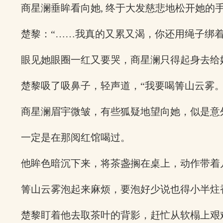
商星澜垂眸看向她, 终于大发慈悲地松开她的
楚黎：“……我真的又累又渴，你还用绳子绑着
眼见她眼圈一红又要哭，商星澜只得起身去给
楚黎吸了吸鼻子，轻声道，“我要喝箐山云雾。
商星澜眉宇微皱，有些狐疑地望向她，似是意
一定是在那阅红馆喝过。
他眸色暗沉下来，将茶盏搁在桌上，动作带着
箐山云雾泡起来麻烦，要泡好少说也得小半炷
楚黎盯着他去取茶叶的背影，赶忙从软榻上艰