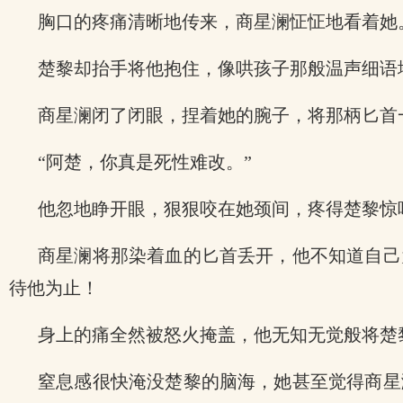
胸口的疼痛清晰地传来，商星澜怔怔地看着她
楚黎却抬手将他抱住，像哄孩子那般温声细语
商星澜闭了闭眼，捏着她的腕子，将那柄匕首
“阿楚，你真是死性难改。”
他忽地睁开眼，狠狠咬在她颈间，疼得楚黎惊
商星澜将那染着血的匕首丢开，他不知道自己
待他为止！
身上的痛全然被怒火掩盖，他无知无觉般将楚
窒息感很快淹没楚黎的脑海，她甚至觉得商星