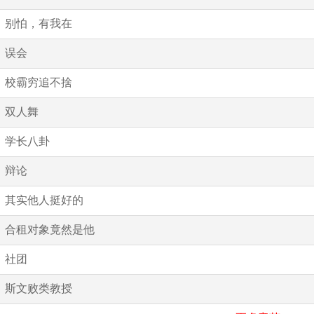
别怕，有我在
误会
校霸穷追不捨
双人舞
学长八卦
辩论
其实他人挺好的
合租对象竟然是他
社团
斯文败类教授