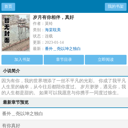
首页
我的书架
岁月有你相伴，真好
作者：莫铃
类别：
海棠耽美
状态：连载
更新：2023-01-14
最新：
番外＿尧以坤之独白
加入书架
章节目录
立即阅读
小说简介
因为有你，我的世界增添了一丝不平凡的光彩。 你成了我平凡
人生里的确幸，从今往后都陪你度过。 岁月渺渺，遇见你，我
的人生都是甜的。 如果可以我愿意与你携手一同度过馀生。
最新章节预览
番外＿尧以坤之独白
有你真好